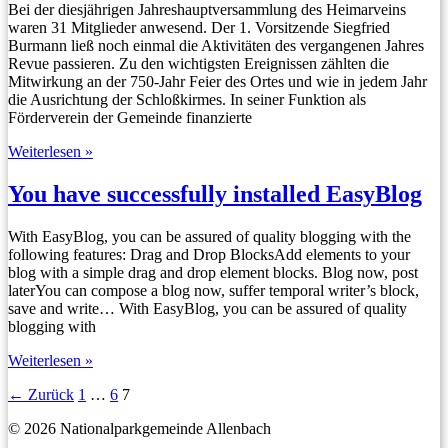
Bei der diesjährigen Jahreshauptversammlung des Heimarveins
waren 31 Mitglieder anwesend. Der 1. Vorsitzende Siegfried
Burmann ließ noch einmal die Aktivitäten des vergangenen Jahres
Revue passieren. Zu den wichtigsten Ereignissen zählten die
Mitwirkung an der 750-Jahr Feier des Ortes und wie in jedem Jahr
die Ausrichtung der Schloßkirmes. In seiner Funktion als
Förderverein der Gemeinde finanzierte
Zusammenfassung
Weiterlesen »
der
Jahreshauptversammlung
You have successfully installed EasyBlog
With EasyBlog, you can be assured of quality blogging with the
following features:​ Drag and Drop BlocksAdd elements to your
blog with a simple drag and drop element blocks.​ Blog now, post
laterYou can compose a blog now, suffer temporal writer’s block,
save and write… With EasyBlog, you can be assured of quality
blogging with
You
Weiterlesen »
have
←
Zurück
1
…
6
7
successfully
installed
© 2026 Nationalparkgemeinde Allenbach
EasyBlog