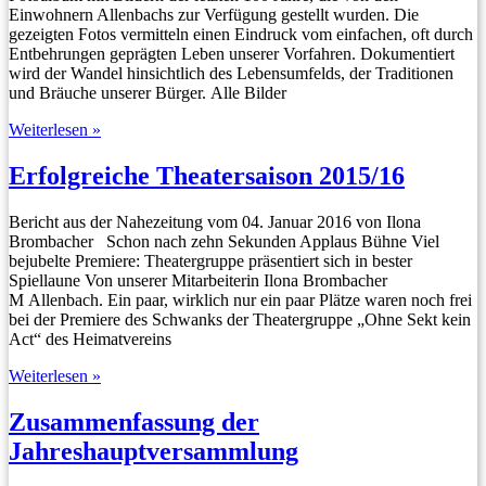
Einwohnern Allenbachs zur Verfügung gestellt wurden. Die
gezeigten Fotos vermitteln einen Eindruck vom einfachen, oft durch
Entbehrungen geprägten Leben unserer Vorfahren. Dokumentiert
wird der Wandel hinsichtlich des Lebensumfelds, der Traditionen
und Bräuche unserer Bürger. Alle Bilder
Bildband
Weiterlesen »
von
Allenbach
Erfolgreiche Theatersaison 2015/16
Bericht aus der Nahezeitung vom 04. Januar 2016 von Ilona
Brombacher Schon nach zehn Sekunden Applaus Bühne Viel
bejubelte Premiere: Theatergruppe präsentiert sich in bester
Spiellaune Von unserer Mitarbeiterin Ilona Brombacher
M Allenbach. Ein paar, wirklich nur ein paar Plätze waren noch frei
bei der Premiere des Schwanks der Theatergruppe „Ohne Sekt kein
Act“ des Heimatvereins
Erfolgreiche
Weiterlesen »
Theatersaison
2015/16
Zusammenfassung der
Jahreshauptversammlung