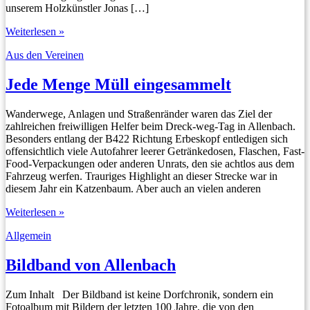
unserem Holzkünstler Jonas […]
Neue
Weiterlesen »
Bänke
Aus den Vereinen
aufgestellt
Jede Menge Müll eingesammelt
Wanderwege, Anlagen und Straßenränder waren das Ziel der
zahlreichen freiwilligen Helfer beim Dreck-weg-Tag in Allenbach.
Besonders entlang der B422 Richtung Erbeskopf entledigen sich
offensichtlich viele Autofahrer leerer Getränkedosen, Flaschen, Fast-
Food-Verpackungen oder anderen Unrats, den sie achtlos aus dem
Fahrzeug werfen. Trauriges Highlight an dieser Strecke war in
diesem Jahr ein Katzenbaum. Aber auch an vielen anderen
Jede
Weiterlesen »
Menge
Allgemein
Müll
eingesammelt
Bildband von Allenbach
Zum Inhalt Der Bildband ist keine Dorfchronik, sondern ein
Fotoalbum mit Bildern der letzten 100 Jahre, die von den