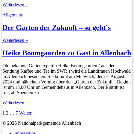
Aufatmen
Weiterlesen »
beim
Allgemein
Gesangverein
Allenbach
Der Garten der Zukunft – so geht`s
Der
Weiterlesen »
Garten
der
Heike Boomgaarden zu Gast in Allenbach
Zukunft
–
Die bekannte Gartenexpertin Heike Boomgaarden ( aus der
so
Sendung Kaffee und Tee im SWR ) wird die Landfrauen Hochwald
geht`s
in Allenbach besuchen. Sie kommt am Mittwoch, dem 7. August
2024 und hält einen Vortrag über den „Garten der Zukunft“. Beginn
ist um 18.00 Uhr im Gemeindehaus in Allenbach. Der Eintritt ist
frei, ab Spenden zu
Heike
Weiterlesen »
Boomgaarden
1
2
…
7
Weiter
→
zu
Gast
© 2026 Nationalparkgemeinde Allenbach
in
Allenbach
Impressum