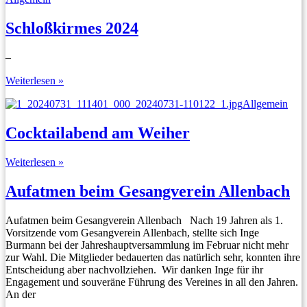
lädt
ein
Schloßkirmes 2024
–
Schloßkirmes
Weiterlesen »
2024
Allgemein
Cocktailabend am Weiher
Cocktailabend
Weiterlesen »
am
Weiher
Aufatmen beim Gesangverein Allenbach
Aufatmen beim Gesangverein Allenbach Nach 19 Jahren als 1.
Vorsitzende vom Gesangverein Allenbach, stellte sich Inge
Burmann bei der Jahreshauptversammlung im Februar nicht mehr
zur Wahl. Die Mitglieder bedauerten das natürlich sehr, konnten ihre
Entscheidung aber nachvollziehen. Wir danken Inge für ihr
Engagement und souveräne Führung des Vereines in all den Jahren.
An der