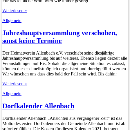
Für das leibliche Wohl wird wie immer gesorgt.
St.
Weiterlesen »
Martin
Allgemein
in
Allenbach
Jahreshauptversammlung verschoben,
sonst keine Termine
Der Heimatverein Allenbach e.V. verschiebt seine diesjährige
Jahreshauptversammlung bis auf weiteres. Ebenso liegen derzeit alle
Veranstaltungen auf Eis. Sobald die allgemeine Situation es zulässt,
können diese schnellstmöglich organisiert und durchgeführt werden.
Wir wünschen uns dass dies bald der Fall sein wird. Bis dahin:
Jahreshauptversammlung
Weiterlesen »
verschoben,
Allgemein
sonst
keine
Termine
Dorfkalender Allenbach
Dorfkalender Allenbach „Ansichten aus vergangener Zeit“ ist das
Motto des ersten Dorfkalenders der Gemeinde Allenbach und ist ab
sofort erhältlich. Die Kosten für diesen Kalender 2021, betragen