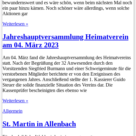
bewundernswert und es wäre schön, wenn beim nächsten Mal noch
ein paar hinzu kämen. Noch schöner wäre allerdings, wenn solche
Aktionen gar
Umwelttag
Weiterlesen »
in
Allenbach
Jahreshauptversammlung Heimatverein
am 04. März 2023
Am 04. März fand die Jahreshauptversammlung des Heimatvereins
statt. Nach der Begrüßung der 32 Anwesenden durch den
Vorsitzenden Siegfried Burmann und einer Schweigeminute für die
verstorbenen Mitglieder berichtete er von den Ereignissen des
vergangenen Jahres. Anschließend stellte der 1. Kassierer Guido
Steuer die solide finanzielle Situation des Vereins dar. Die
Kassenprüfer bescheinigten dies ebenso wie
Jahreshauptversammlung
Weiterlesen »
Heimatverein
Allgemein
am
04.
März
St. Martin in Allenbach
2023