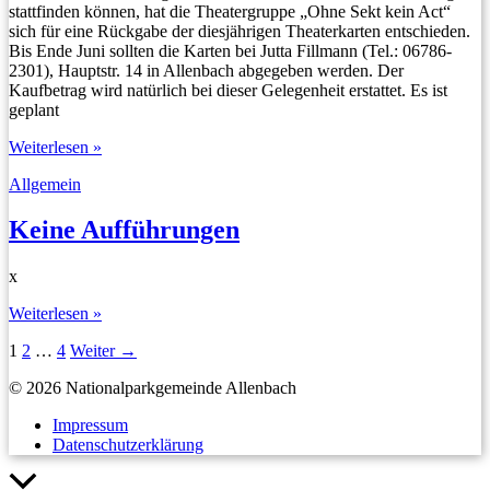
stattfinden können, hat die Theatergruppe „Ohne Sekt kein Act“
sich für eine Rückgabe der diesjährigen Theaterkarten entschieden.
Bis Ende Juni sollten die Karten bei Jutta Fillmann (Tel.: 06786-
2301), Hauptstr. 14 in Allenbach abgegeben werden. Der
Kaufbetrag wird natürlich bei dieser Gelegenheit erstattet. Es ist
geplant
Theaterkarten
Weiterlesen »
sollen
Allgemein
zurückgegeben
werden
Keine Aufführungen
x
Keine
Weiterlesen »
Aufführungen
1
2
…
4
Weiter
→
© 2026 Nationalparkgemeinde Allenbach
Impressum
Datenschutzerklärung
Nach