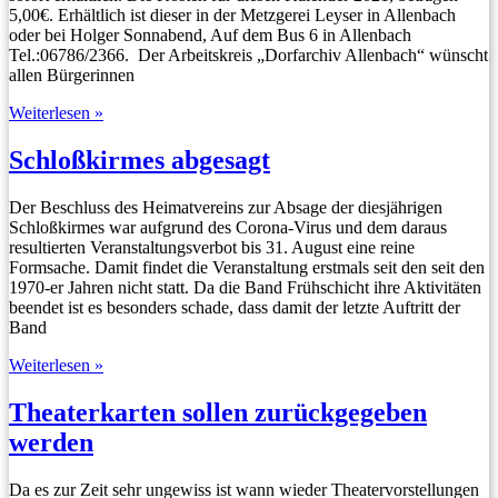
5,00€. Erhältlich ist dieser in der Metzgerei Leyser in Allenbach
oder bei Holger Sonnabend, Auf dem Bus 6 in Allenbach
Tel.:06786/2366. Der Arbeitskreis „Dorfarchiv Allenbach“ wünscht
allen Bürgerinnen
Dorfkalender
Weiterlesen »
Allenbach
Schloßkirmes abgesagt
Der Beschluss des Heimatvereins zur Absage der diesjährigen
Schloßkirmes war aufgrund des Corona-Virus und dem daraus
resultierten Veranstaltungsverbot bis 31. August eine reine
Formsache. Damit findet die Veranstaltung erstmals seit den seit den
1970-er Jahren nicht statt. Da die Band Frühschicht ihre Aktivitäten
beendet ist es besonders schade, dass damit der letzte Auftritt der
Band
Schloßkirmes
Weiterlesen »
abgesagt
Theaterkarten sollen zurückgegeben
werden
Da es zur Zeit sehr ungewiss ist wann wieder Theatervorstellungen