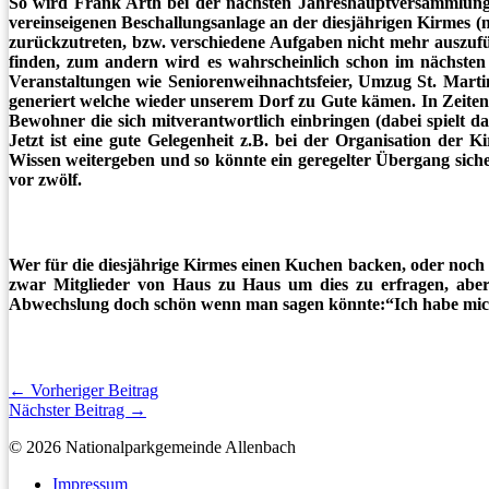
So wird Frank Arth bei der nächsten Jahreshauptversammlung 
vereinseigenen Beschallungsanlage an der diesjährigen Kirmes 
zurückzutreten, bzw. verschiedene Aufgaben nicht mehr auszufü
finden, zum andern wird es wahrscheinlich schon im nächsten
Veranstaltungen wie Seniorenweihnachtsfeier, Umzug St. Marti
generiert welche wieder unserem Dorf zu Gute kämen. In Zeiten 
Bewohner die sich mitverantwortlich einbringen (dabei spielt da
Jetzt ist eine gute Gelegenheit z.B. bei der Organisation de
Wissen weitergeben und so könnte ein geregelter Übergang sicherg
vor zwölf.
Wer für die diesjährige Kirmes einen Kuchen backen, oder noch
zwar Mitglieder von Haus zu Haus um dies zu erfragen, aber 
Abwechslung doch schön wenn man sagen könnte:“Ich habe mich 
←
Vorheriger Beitrag
Nächster Beitrag
→
© 2026 Nationalparkgemeinde Allenbach
Impressum