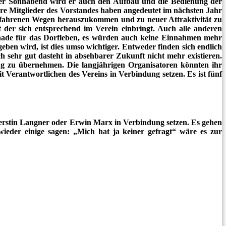
lger Sonnabend wird er auch den Aufbau und die Bedienung der
re Mitglieder des Vorstandes haben angedeutet im nächsten Jahr
ngefahrenen Wegen herauszukommen und zu neuer Attraktivität zu
der sich entsprechend im Verein einbringt. Auch alle anderen
schade für das Dorfleben, es würden auch keine Einnahmen mehr
ben wird, ist dies umso wichtiger. Entweder finden sich endlich
ch sehr gut dasteht in absehbarer Zukunft nicht mehr existieren.
ung zu übernehmen. Die langjährigen Organisatoren könnten ihr
it Verantwortlichen des Vereins in Verbindung setzen. Es ist fünf
Kerstin Langner oder Erwin Marx in Verbindung setzen. Es gehen
ieder einige sagen: „Mich hat ja keiner gefragt“ wäre es zur