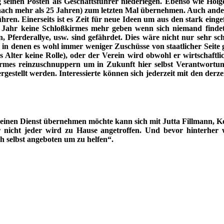
seinen Posten als Geschäftsführer niederlegen. Ebenso wie Ho
(nach mehr als 25 Jahren) zum letzten Mal übernehmen. Auch ande
hren. Einerseits ist es Zeit für neue Ideen um aus den stark ei
 Jahr keine Schloßkirmes mehr geben wenn sich niemand findet 
n, Pferderallye, usw. sind gefährdet. Dies wäre nicht nur sehr 
in denen es wohl immer weniger Zuschüsse von staatlicher Seite ge
s Alter keine Rolle), oder der Verein wird obwohl er wirtschaftli
r Kirmes reinzuschnuppern um in Zukunft hier selbst Verantwort
estellt werden. Interessierte können sich jederzeit mit den derze
 einen Dienst übernehmen möchte kann sich mit Jutta Fillmann, 
nicht jeder wird zu Hause angetroffen. Und bevor hinterher w
selbst angeboten um zu helfen“.